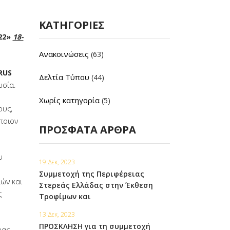
ΚΑΤΗΓΟΡΊΕΣ
22»
18-
Ανακοινώσεις
(63)
RUS
Δελτία Τύπου
(44)
ωσία.
Χωρίς κατηγορία
(5)
ους,
ποιον
ΠΡΌΣΦΑΤΑ ΆΡΘΡΑ
υ
19 Δεκ, 2023
Συμμετοχή της Περιφέρειας
ιών και
Στερεάς Ελλάδας στην Έκθεση
ς
Τροφίμων και
Ποτών «10η ΕΞΠΟΤΡΟΦ The Greek
13 Δεκ, 2023
Fine Food Exhibition» που θα
ΠΡΟΣΚΛΗΣΗ για τη συμμετοχή
ιας