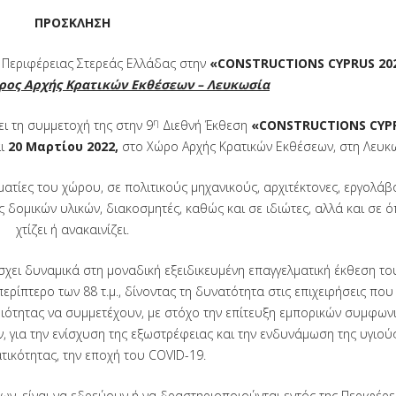
ΠΡΟΣΚΛΗΣΗ
ς Περιφέρειας Στερεάς Ελλάδας στην
«CONSTRUCTIONS CYPRUS 20
ώρος Αρχής Κρατικών Εκθέσεων – Λευκωσία
η
ι τη συμμετοχή της στην 9
Διεθνή Έκθεση
«
CONSTRUCTIONS
CYP
ι
20
Μαρτίου
2022,
στο Χώρο Αρχής Κρατικών Εκθέσεων, στη Λευκ
ατίες του χώρου, σε πολιτικούς μηχανικούς, αρχιτέκτονες, εργολάβ
δομικών υλικών, διακοσμητές, καθώς και σε ιδιώτες, αλλά και σε ό
χτίζει ή ανακαινίζει.
χει δυναμικά στη μοναδική εξειδικευμένη επαγγελματική έκθεση το
ρίπτερο των 88 τ.μ., δίνοντας τη δυνατότητα στις επιχειρήσεις που
ιότητας να συμμετέχουν, με στόχο την επίτευξη εμπορικών συμφων
 για την ενίσχυση της εξωστρέφειας και την ενδυνάμωση της υγιού
τικότητας, την εποχή του COVID-19.
ων, είναι να εδρεύουν ή να δραστηριοποιούνται εντός της Περιφέρε