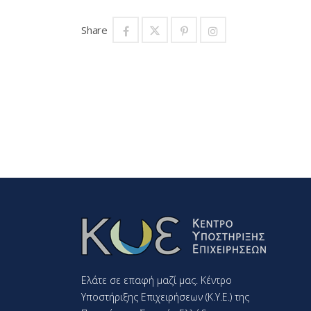
Share
Ελάτε σε επαφή μαζί μας. Κέντρο
Υποστήριξης Επιχειρήσεων (K.Y.E.) της