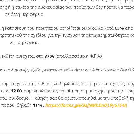
ησης ή η ετικέτα της συσκευασίας των προϊόντων δεν πρέπει να παρ
σε άλλη Περιφέρεια.
 η κατασκευή του περιπτέρου στηρίζεται οικονομικά κατά
65%
από 
ρατηγικού της σχεδίου για την ενίσχυση της επιχειρηματικότητας κα
εξωστρέφειας.
 εκθέτη ανέρχεται στα
370€
(απαλλασσόμενη Φ.Π.Α.)
ς και διαμονής, έξοδα μεταφοράς εκθεμάτων και Administration Fee (10
α συμμετέχουν στην έκθεση, να δηλώσουν αίτηση συμμετοχής
όχι αρ
ι ώρα
12:00
, συμπληρώνοντας την αίτηση συμμετοχής προς την Περι
άτω σύνδεσμο. Η αίτησή σας θα οριστικοποιηθεί με την υποβολή τη
 ποσού, δηλαδή
111€
.
https://forms.gle/3ajNMhDnQL9y5T64A