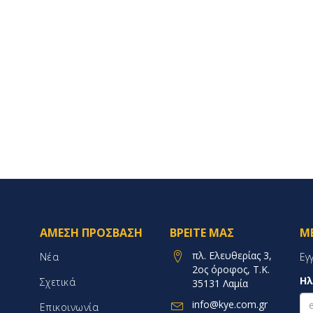
ΆΜΕΣΗ ΠΡΌΣΒΑΣΗ
ΒΡΕΊΤΕ ΜΑΣ
Μ
πλ. Ελευθερίας 3,
Νέα
Εγ
2ος όροφος, Τ.Κ.
Ηλ
Σχετικά
35131 Λαμία
info@kye.com.gr
Επικοινωνία