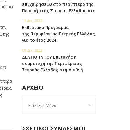
πραγματοποιηθεί από τις 03 έως
επιχειρήσεων στο περίπτερο της
και τις 05 Φεβρουαρίου 2024 στο
απέμπει
Περιφέρειας Στερεάς Ελλάδας στη
Εκθεσιακό
Διεθνή Έκθεση Τροφίμων, Ποτών &
Κέντρο MEC Παιανίας στην Αττική.
11 Δεκ, 2023
Επαγγελματικού Εξοπλισμού FHA –
την
Εκθεσιακό Πρόγραμμα
Food & Beverage, Singapore 23-26
της Περιφέρειας Στερεάς Ελλάδας,
ι της
Απριλίου 2024.
για το έτος 2024
09 Δεκ, 2023
ΔΕΛΤΙΟ ΤΥΠΟΥ Επιτυχής η
συμμετοχή της Περιφέρειας
0€)
Στερεάς Ελλάδας στη Διεθνή
Έκθεση κατασκευαστικού κλάδου
γότερα
και δομικών υλικών «BIG5 GLOBAL»
ΑΡΧΕΊΟ
φέρεια
που πραγματοποιήθηκε στο
ς
Ντουμπάι των Ηνωμένων Αραβικών
Εμιράτων
ΣΧΕΤΙΚΟΊ ΣΎΝΔΕΣΜΟΙ