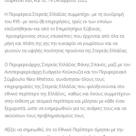
διαρκέσει έως και τις 19 Οκτωβρίου 2022.
Η Περιφέρεια Στερεάς Ελλάδας συμμετέχει -με τη συνδρομή
του ΚΥΕ- με οκτώ (8) επιχειρήσεις, τρείς εκ των οποίων
επιδοτήθηκαν και από το Επιμελητήριο Εύβοιας,
προσφέροντας στους επισκέπτες που έρχονται από όλα τα
μήκη και πλάτη της γης την ευκαιρία να γνωρίσουν και να
γευτούν τα υψηλής ποιότητας προϊόντα της Στερεάς Ελλάδας.
Ο Περιφερειάρχης Στερεάς Ελλάδας Φάνης Σπανός, μαζί με τον
Αντιπεριφερειάρχη Ευάγγελο Κούκουζα και τον Περιφερειακό
Σύμβουλο Νίκο Μπέτσιο, συνάντησαν όλους τους
επιχειρηματίες της Στερεάς Ελλάδας που φιλοξενούνται στο
εθνικό περίπτερο της Ελλάδος, καθώς και όσους συμμετέχουν
στην έκθεση με ατομικά περίπτερα και μίλησαν με κάθε έναν
ξεχωριστά, ώστε να ενημερωθούν για τις ανάγκες τους και να
ακούσουν τους προβληματισμούς τους.
Αξίζει να σημειωθεί, ότι το Εθνικό Περίπτερο τίμησαν με την