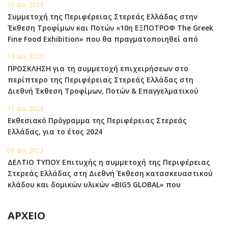
19 Δεκ, 2023
Συμμετοχή της Περιφέρειας Στερεάς Ελλάδας στην
Έκθεση Τροφίμων και Ποτών «10η ΕΞΠΟΤΡΟΦ The Greek
Fine Food Exhibition» που θα πραγματοποιηθεί από
τις 03 έως και τις 05 Φεβρουαρίου 2024 στο Εκθεσιακό
13 Δεκ, 2023
Κέντρο MEC Παιανίας στην Αττική.
ΠΡΟΣΚΛΗΣΗ για τη συμμετοχή επιχειρήσεων στο
περίπτερο της Περιφέρειας Στερεάς Ελλάδας στη
Διεθνή Έκθεση Τροφίμων, Ποτών & Επαγγελματικού
Εξοπλισμού FHA – Food & Beverage, Singapore 23-26
11 Δεκ, 2023
Απριλίου 2024.
Εκθεσιακό Πρόγραμμα της Περιφέρειας Στερεάς
Ελλάδας, για το έτος 2024
09 Δεκ, 2023
ΔΕΛΤΙΟ ΤΥΠΟΥ Επιτυχής η συμμετοχή της Περιφέρειας
Στερεάς Ελλάδας στη Διεθνή Έκθεση κατασκευαστικού
κλάδου και δομικών υλικών «BIG5 GLOBAL» που
πραγματοποιήθηκε στο Ντουμπάι των Ηνωμένων
Αραβικών Εμιράτων
ΑΡΧΕΊΟ