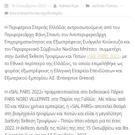
19 Οκτωβρίου 2022
Admin-Kye
Δελτία Τύπου
Δεν επιτρέπεται σχολιασμός
H Περιφέρεια Στερεάς Ελλάδας εκπροσωπούμενη από τον
Περιφερειάρχη Φάνη Σπανό, τον Αντιπεριφερειάρχη
Επιχειρηματικότητας και Εξωστρέφειας Ευάγγελο Κούκουζα και
τον Περιφερειακό Σύμβουλο Νικόλαο Μπέτσιο συμμετέχει
στην Διεθνή Έκθεση Τροφίμων και Ποτών
«SIAL PARIS 2022»
με
το Εθνικό περίπτερο της Ελλάδος, το οποίο επιμελήθηκε ως
φορέας εξωστρέφειας η Ελληνική Εταιρεία Επενδύσεων και
Εξωτερικού Εμπορίου Α.Ε. (Enterprise Greece).
Η «SIAL PARIS 2022» πραγματοποιείται στο Εκθεσιακό Πάρκο
PARIS NORD VILLEPINTE στο Παρίσι της Γαλλία
ς.
Με πάνω από
50 και πλέον χρόνια εμπειρίας, η «SIAL PARIS» αποτελεί θεσμό
στη βιομηχανία τροφίμων και ποτών και είναι η μεγαλύτερη
Διεθνής Έκθεση Τροφίμων – Ποτών στον κόσμο για το έτος
2022. Η έκθεση άνοιξε τις πύλες της στις 15 Οκτωβρίου και θα