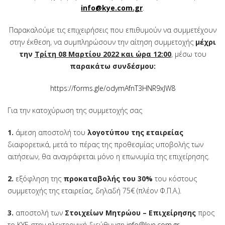
info@kye.com.gr
.
Παρακαλούμε τις επιχειρήσεις που επιθυμούν να συμμετέχουν
στην έκθεση, να συμπληρώσουν την αίτηση συμμετοχής
μέχρι
την
Τρίτη 08 Μαρτίου 2022 και ώρα 12:00
, μέσω του
παρακάτω συνδέσμου:
https://forms.gle/odymAfnT3HNR9xJW8
Για την κατοχύρωση της συμμετοχής σας
1.
άμεση αποστολή του
λογοτύπου της εταιρείας
διαφορετικά, μετά το πέρας της προθεσμίας υποβολής των
αιτήσεων, θα αναγράφεται μόνο η επωνυμία της επιχείρησης.
2.
εξόφληση της
προκαταβολής του 30%
του κόστους
συμμετοχής της εταιρείας, δηλαδή 75€ (πλέον Φ.Π.Α.).
3.
αποστολή των
Στοιχείων Μητρώου – Επιχείρησης
προς
το ΚΥΕ στην ηλεκτρονική διεύθυνση
info@kye.com.gr
.