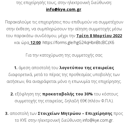
της επιχείρησής τους, στην ηλεκτρονική διεύθυνση:
info@kye.com.gr
.
Παρακαλούμε τις επιχειρήσεις που επιθυμούν να συμμετέχουν
στην έκθεση, να συμπληρώσουν την αίτηση συμμετοχής μέσω
του παρακάτω συνδέσμου, μέχρι την
Τρίτη 8 Μαρτίου 2022
και ώρα
12:00
:
https://forms.gle/hgG24qHbnBtcBCzX6
Για την κατοχύρωση της συμμετοχής σας
1.
άμεση αποστολή του
λογοτύπου της εταιρείας
διαφορετικά, μετά το πέρας της προθεσμίας υποβολής των
αιτήσεων, θα αναγράφεται μόνο η επωνυμία της επιχείρησης.
2.
εξόφληση της
προκαταβολής του 30%
του κόστους
συμμετοχής της εταιρείας, δηλαδή 69€ (πλέον Φ.Π.Α.).
3.
αποστολή των
Στοιχείων Μητρώου – Επιχείρησης
προς
το ΚΥΕ στην ηλεκτρονική διεύθυνση
info@kye.com.gr
.