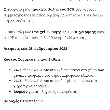
2.
εξόφληση της
προκαταβολής του 30%
του κόστους
συμμετοχής της εταιρείας, δηλαδή 72,6€ (πλέον Φ.Π.Α.), έως 22
Φεβρουαρίου 2022.
3.
αποστολή των
Στοιχείων Μητρώου – Επιχείρησης
προς
το ΚΥΕ στην ηλεκτρονική διεύθυνση
info@kye.com.gr
.
Αιτήσεις έως 23 Φεβρουαρίου 2022
Κόστος Συμμετοχής ανά Εκθέτη:
242
€
πλέον Φ.Π.Α. για ατομικό περίπτερο στο χώρο των
γενικών τροφίμων του αγροδιατροφικού κλάδου.
242
€
πλέον Φ.Π.Α. για ατομικά περίπτερα οίνου στο
χώρο της «Oenotelia».
Δωρεάν
για τις πληγείσες επιχειρήσεις.
Παροχές Περιπτέρων