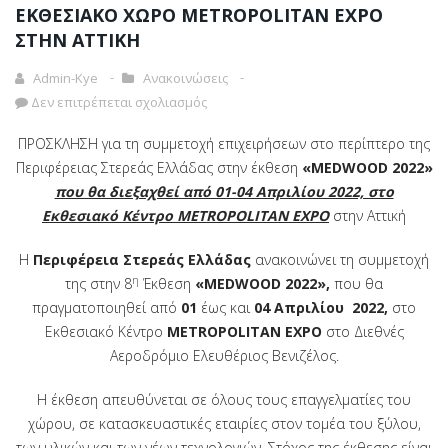
ΕΚΘΕΣΙΑΚΟ ΧΩΡΟ METROPOLITAN EXPO
ΣΤΗΝ ΑΤΤΙΚΗ
Admin-Kye
Ανακοινώσεις
Δεν επιτρέπεται σχολιασμός
ΠΡΟΣΚΛΗΣΗ για τη συμμετοχή επιχειρήσεων στο περίπτερο της
Περιφέρειας Στερεάς Ελλάδας στην έκθεση
«MEDWOOD 2022»
που θα διεξαχθεί από 01-04 Απριλίου 2022, στο
Εκθεσιακό Κέντρο METROPOLITAN EXPO
στην Αττική
H
Περιφέρεια Στερεάς Ελλάδας
ανακοινώνει τη συμμετοχή
η
της στην 8
Έκθεση
«
MEDWOOD
2022»,
που θα
πραγματοποιηθεί από
01
έως και
04 Απριλίου
2022,
στο
Εκθεσιακό Κέντρο
METROPOLITAN EXPO
στο Διεθνές
Αεροδρόμιο Ελευθέριος Βενιζέλος.
Η έκθεση απευθύνεται σε όλους τους επαγγελματίες του
χώρου, σε κατασκευαστικές εταιρίες στον τομέα του ξύλου,
των υλικών και των νέων τεχνολογιών. Στόχος της έκθεσης είναι