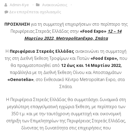
Admin-Kye
Ανακοινώσεις
Δεν επιτρέπεται σχολιασμός
ΠΡΟΣΚΛΗΣΗ
για τη συμμετοχή επιχειρήσεων στο περίπτερο της
Περιφέρειας Στερεάς Ελλάδας στην
«Food Expo»
12 – 14
Μαρτίου 2022, MetropolitanExpo, Σπάτα
H
Περιφέρεια Στερεάς Ελλάδας
ανακοινώνει τη συμμετοχή
της στη Διεθνή Έκθεση Τροφίμων και Ποτών
«
Food
Expo
»
,
που
θα πραγματοποιηθεί από
12 έως και 14 Μαρτίου
2022,
παράλληλα με τη
Διεθνή Έκθεση Οίνου και Αποσταγμάτων
«
Oenotelia
»
, στο Εκθεσιακό Κέντρο
Metropolitan Expo, στα
Σπάτα.
Η Περιφέρεια Στερεάς Ελλάδας θα συμμετάσχει δυναμικά στη
μεγαλύτερη επαγγελματική εγχώρια Έκθεση, με περίπτερο των
350 τ.μ. και με την ταυτόχρονη συμμετοχή και οικονομική
στήριξη των Επιμελητηρίων της Περιφέρειας Στερεάς Ελλάδας,
δίνοντας τη δυνατότητα στις επιχειρήσεις που