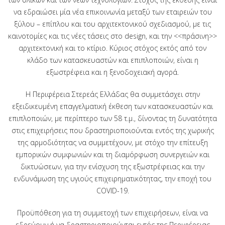
να εδραιώσει μία νέα επικοινωνία μεταξύ των εταιρειών του
ξύλου – επίπλου και του αρχιτεκτονικού σχεδιασμού, με τις
καινοτομίες και τις νέες τάσεις στο design, και την <<πράσινη>>
αρχιτεκτονική και το κτίριο. Κύριος στόχος εκτός από τον
κλάδο των κατασκευαστών και επιπλοποιών, είναι η
εξωστρέφεια και η ξενοδοχειακή αγορά.
Η Περιφέρεια Στερεάς Ελλάδας θα συμμετάσχει στην
εξειδικευμένη επαγγελματική έκθεση των κατασκευαστών και
επιπλοποιών, με περίπτερο των 58 τ.μ., δίνοντας τη δυνατότητα
στις επιχειρήσεις που δραστηριοποιούνται εντός της χωρικής
της αρμοδιότητας να συμμετέχουν, με στόχο την επίτευξη
εμπορικών συμφωνιών και τη διαμόρφωση συνεργειών και
δικτυώσεων, για την ενίσχυση της εξωστρέφειας και την
ενδυνάμωση της υγιούς επιχειρηματικότητας, την εποχή του
COVID-19.
Προϋπόθεση για τη συμμετοχή των επιχειρήσεων, είναι να
εδρεύουν ή να δραστηριοποιούνται εντός της Περιφέρειας