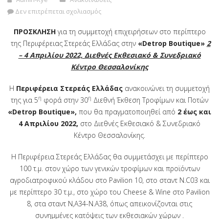
Δεν επιτρέπεται σχολιασμός
ΠΡΟΣΚΛΗΣΗ
για τη συμμετοχή επιχειρήσεων στο περίπτερο
της Περιφέρειας Στερεάς Ελλάδας στην
«Detrop Boutique»
2
– 4 Απριλίου 2022, Διεθνές Εκθεσιακό & Συνεδριακό
Κέντρο Θεσσαλονίκης
H
Περιφέρεια Στερεάς Ελλάδας
ανακοινώνει τη συμμετοχή
η
η
της για 5
φορά στην 30
Διεθνή Έκθεση Τροφίμων και Ποτών
«
Detrop
Boutique
»
,
που θα πραγματοποιηθεί από
2 έως και
4
Απριλίου
2022,
στο Διεθνές Εκθεσιακό & Συνεδριακό
Κέντρο
Θεσσαλονίκης.
Η Περιφέρεια Στερεάς Ελλάδας θα συμμετάσχει με περίπτερο
100 τ.μ. στον χώρο των γενικών τροφίμων και προϊόντων
αγροδιατροφικού κλάδου στο Pavilion 10, στο σταντ Ν.C03 και
με περίπτερο 30 τ.μ., στο χώρο του Cheese & Wine στο Pavilion
8, στα σταντ Ν,Α34-Ν.Α38, όπως απεικονίζονται στις
συνημμένες κατόψεις των εκθεσιακών χώρων .