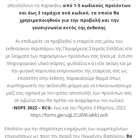
αποστείλουν τα παρακάτω
από 1-5 κωδικούς προϊόντων
και έως 3 τεμάχια ανά κωδικό, τα οποία θα
χρησιμοποιηθούν για την προβολή και την
γευσιγνωσία εντός της έκθεσης
Αν επιθυμείτε να προβληθεί η εταιρεία σας μέσω του
εκθεσιακού περιπτέρου της Περιφέρειας Στερεάς Ελλάδας είτε
με δείγματα των παραγόμενων προϊόντων σας ή/και με έντυπο
πληροφοριακό υλικό (κάρτες, φυλλάδια κ.α.) είτε ακόμη και με
την φυσική παρουσία εκπροσώπου της εταιρείας σας ως
επισκέπτη στην έκθεση, παρακαλούμε θερμά όπως
συμπληρώσετε την ακόλουθη φόρμα για να επικοινωνήσουμε
μαζί σας σχετικά με τον τρόπο αποστολής των προϊόντων σας
σε κιβώτια που θα πρέπει να αναγράφουν τον κωδικό
«
NOPE 2022 – RCG
» έως και την Πέμπτη 3 Μαρτίου 2022.
https://forms.gle/uqJL2CcRWUaMcLwv9
Επιπλέον για την πληρέστερη ενημέρωση των συμμετεχόντων
επιχειρήσεων ως προς την αγορά του Ηνωμένου Βασιλείου,
θα