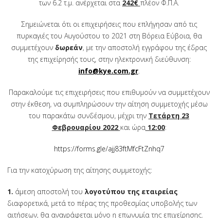
των 6.2 τ.μ. ανέρχεται στα
242€
πλέον Φ.Π.Α.
Σημειώνεται ότι οι επιχειρήσεις που επλήγησαν από τις
πυρκαγιές του Αυγούστου το 2021 στη Βόρεια Εύβοια, θα
συμμετέχουν
δωρεάν
, με την αποστολή εγγράφου της έδρας
της επιχείρησής τους, στην ηλεκτρονική διεύθυνση:
info@kye.com.gr
.
Παρακαλούμε τις επιχειρήσεις που επιθυμούν να συμμετέχουν
στην έκθεση, να συμπληρώσουν την αίτηση συμμετοχής μέσω
του παρακάτω συνδέσμου, μέχρι την
Τετάρτη 23
Φεβρουαρίου 2022
και ώρα
12:00
:
https://forms.gle/ajj83ftMfcFtZnhq7
Για την κατοχύρωση της αίτησης συμμετοχής:
1.
άμεση αποστολή του
λογοτύπου της εταιρείας
διαφορετικά, μετά το πέρας της προθεσμίας υποβολής των
αιτήσεων, θα αναγράφεται μόνο η επωνυμία της επιχείρησης.