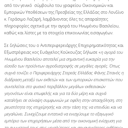
από τον γενικό σύμβουλο του γραφείου Οικονομικών και
Εμπορικών Υποθέσεων της Πρεσβείας της Ελλάδας στο Λονδίνο
κ. Γεράσιμο Λαζαρή, λαμβάνοντας όλες τις απαραίτητες
πληροφορίες σχετικά με την αγορά του Ηνωμένου Βασιλείου,
καθώς και λίστες με τα στοιχεία επικοινωνίας εισαγωγέων.
Σε δηλώσεις του ο Αντιπεριφερειάρχης Επιχειρηματικότητας και
Εξωστρέφειας κος Ευάγγελος Κούκουζας δήλωσε «
η αγορά του
Ηνωμένου Βασιλείου αποτελεί μια σημαντική ευκαιρία για την
είσοδο των προϊόντων αγροδιατροφής σε μεγάλες αγορές. Όπως
συχνά τονίζει ο Περιφερειάρχης Στερεάς Ελλάδας Φάνης Σπανός η
διάδραση μεταξύ των εκθετών και των εμπορικών επισκεπτών που
συντελείται στο φυσικό περιβάλλον μεγάλων εκθεσιακών
γεγονότων είναι επωφελής και για τα δύο μέρη και συχνά
καταλήγει σε σύναψη συμφωνιών με οφέλη στην απασχόληση, στη
ρευστότητα της επιχείρησής και στην τάση της να επενδύει και να
μεγαλώνει. Συνεχίζουμε εντατικά να ενισχύουμε το εξαγωγικό
εμπόριο των επιχειρήσεων μέσα από την οικονομική ενίσχυση για
τη συμμετοχή τους στις μεγαλύτερες και σημαντικότερες εκθέσεις».