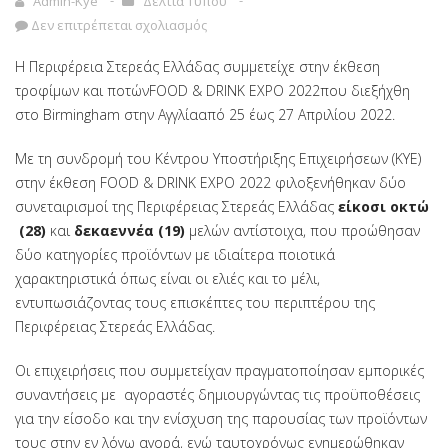
Admin-Kye
Δελτία Τύπου
Δεν επιτρέπεται σχολιασμός
Η Περιφέρεια Στερεάς Ελλάδας συμμετείχε στην έκθεση
τροφίμων και ποτώνFOOD & DRINK EXPO 2022που διεξήχθη
στο Birmingham στην Αγγλίααπό 25 έως 27 Απριλίου 2022.
Με τη συνδρομή του Κέντρου Υποστήριξης Επιχειρήσεων (ΚΥΕ)
στην έκθεση FOOD & DRINK EXPO 2022 φιλοξενήθηκαν δύο
συνεταιρισμοί της Περιφέρειας Στερεάς Ελλάδας
είκοσι οκτώ
(28)
και
δεκαεννέα (19)
μελών αντίστοιχα, που προώθησαν
δύο κατηγορίες προϊόντων με ιδιαίτερα ποιοτικά
χαρακτηριστικά όπως είναι οι ελιές και το μέλι,
εντυπωσιάζοντας τους επισκέπτες του περιπτέρου της
Περιφέρειας Στερεάς Ελλάδας.
Οι επιχειρήσεις που συμμετείχαν πραγματοποίησαν εμπορικές
συναντήσεις με αγοραστές δημιουργώντας τις προϋποθέσεις
για την είσοδο και την ενίσχυση της παρουσίας των προϊόντων
τους στην εν λόγω αγορά, ενώ ταυτοχρόνως ενημερώθηκαν