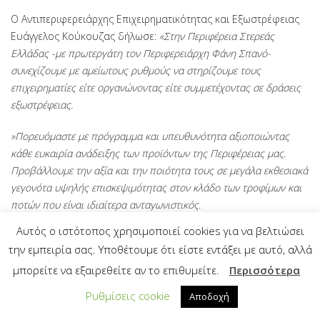
Ο Αντιπεριφερειάρχης Επιχειρηματικότητας και Εξωστρέφειας
Ευάγγελος Κούκουζας δήλωσε:
«Στην Περιφέρεια Στερεάς
Ελλάδας -με πρωτεργάτη τον Περιφερειάρχη Φάνη Σπανό-
συνεχίζουμε με αμείωτους ρυθμούς να στηρίζουμε τους
επιχειρηματίες είτε οργανώνοντας είτε συμμετέχοντας σε δράσεις
εξωστρέφειας.
»Πορευόμαστε με πρόγραμμα και υπευθυνότητα αξιοποιώντας
κάθε ευκαιρία ανάδειξης των προϊόντων της Περιφέρειας μας.
Προβάλλουμε την αξία και την ποιότητα τους σε μεγάλα εκθεσιακά
γεγονότα υψηλής επισκεψιμότητας στον κλάδο των τροφίμων και
ποτών που είναι ιδιαίτερα ανταγωνιστικός.
Αυτός ο ιστότοπος χρησιμοποιεί cookies για να βελτιώσει
»Είμαστε ιδιαίτερα υπερήφανοι για τις θετικές κριτικές και την
την εμπειρία σας. Υποθέτουμε ότι είστε εντάξει με αυτό, αλλά
προτίμηση που λαμβάνουν τα προϊόντα μας σε διεθνείς αγορές,
μπορείτε να εξαιρεθείτε αν το επιθυμείτε.
Περισσότερα
γεγονός που αντικατοπτρίζει περίτρανα την αποτελεσματικότητα
των στερεοελλαδιτών επιχειρηματιών».
Ρυθμίσεις cookie
Αποδοχή