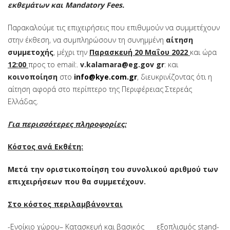
εκθεμάτων και
Mandatory
Fees
.
Παρακαλούμε τις επιχειρήσεις που επιθυμούν να συμμετέχουν
στην έκθεση, να συμπληρώσουν τη συνημμένη
αίτηση
συμμετοχής
,
μέχρι την
Παρασκευή 2
0
Μαΐ
ου 2022
και ώρα
12:00
προς το email:.
v
.
kalamara
@
eg
.
gov
gr
: και
κοινοποίηση
στο
info@kye.com.gr
, διευκρινίζοντας ότι η
αίτηση αφορά στο περίπτερο της Περιφέρειας Στερεάς
Ελλάδας.
Για περισσότερες πληροφορίες:
Κόστος ανά Εκθέτη:
Μετά την οριστικοποίηση του συνολικού αριθμού των
επιχειρήσεων που θα συμμετέχουν.
Στο κόστος περιλαμβάνονται
-Ενοίκιο χώρου
– Κατασκευή και βασικός εξοπλισμός stand
-