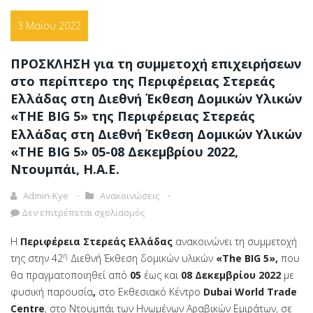
3 Μαΐου 2022
ΠΡΟΣΚΛΗΣΗ για τη συμμετοχή επιχειρήσεων
στο περίπτερο της Περιφέρειας Στερεάς
Ελλάδας στη Διεθνή Έκθεση Δομικών Υλικών
«THE BIG 5» της Περιφέρειας Στερεάς
Ελλάδας στη Διεθνή Έκθεση Δομικών Υλικών
«THE BIG 5» 05-08 Δεκεμβρίου 2022,
Ντουμπάι, Η.Α.Ε.
Admin-Kye
Ανακοινώσεις
Δεν επιτρέπεται σχολιασμός
H
Περιφέρεια Στερεάς Ελλάδας
ανακοινώνει τη συμμετοχή
η
της στην 42
Διεθνή Έκθεση δομικών υλικών
«
The BIG 5
»,
που
θα πραγματοποιηθεί από
05
έως και
08 Δεκεμβρίου
2022
με
φυσική παρουσία
,
στο Εκθεσιακό Κέντρο
Dubai World Trade
Centre
, στο Ντουμπάι των Ηνωμένων Αραβικών Εμιράτων, σε