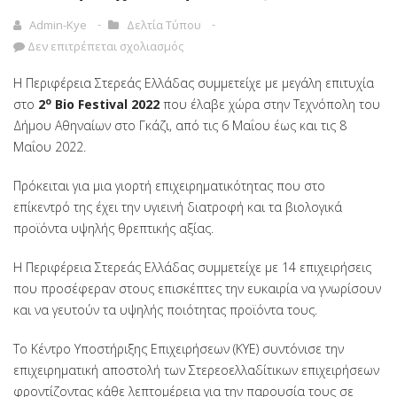
Admin-Kye
Δελτία Τύπου
Δεν επιτρέπεται σχολιασμός
Η Περιφέρεια Στερεάς Ελλάδας συμμετείχε με μεγάλη επιτυχία
ο
στο
2
Bio
Festival
2022
που έλαβε χώρα στην
Τεχνόπολη του
Δήμου Αθηναίων
στο Γκάζι, από τις 6 Μαΐου έως και τις 8
Μαΐου 2022.
Πρόκειται για μια γιορτή επιχειρηματικότητας που στο
επίκεντρό της έχει την υγιεινή διατροφή και τα βιολογικά
προϊόντα υψηλής θρεπτικής αξίας.
Η Περιφέρεια Στερεάς Ελλάδας συμμετείχε με 14 επιχειρήσεις
που προσέφεραν στους επισκέπτες την ευκαιρία να γνωρίσουν
και να γευτούν τα υψηλής ποιότητας προϊόντα τους.
Το Κέντρο Υποστήριξης Επιχειρήσεων (ΚΥΕ) συντόνισε την
επιχειρηματική αποστολή των Στερεοελλαδίτικων επιχειρήσεων
φροντίζοντας κάθε λεπτομέρεια για την παρουσία τους σε