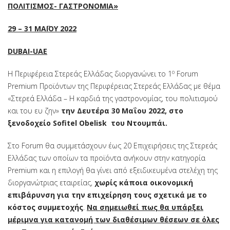
ΠΟΛΙΤΙΣΜΟΣ- ΓΑΣΤΡΟΝΟΜΙΑ»
29 – 31 ΜΑΪΟΥ 2022
DUBAI-UAE
ο
Η Περιφέρεια Στερεάς Ελλάδας διοργανώνει το 1
Forum
Premium Προϊόντων της Περιφέρειας Στερεάς Ελλάδας με θέμα
«Στερεά Ελλάδα – Η καρδιά της γαστρονομίας, του πολιτισμού
και του ευ ζην»
την Δευτέρα 30 Μαΐου 2022, στο
ξενοδοχείο Sofitel Obelisk του Ντουμπάι.
Στο Forum θα συμμετάσχουν έως 20 Επιχειρήσεις της Στερεάς
Ελλάδας των οποίων τα προϊόντα ανήκουν στην κατηγορία
Premium και η επιλογή θα γίνει από εξειδικευμένα στελέχη της
διοργανώτριας εταιρείας,
χωρίς κάποια οικονομική
επιβάρυνση για την επιχείρηση τους σχετικά με το
κόστος συμμετοχής
.
Να σημειωθεί πως θα υπάρξει
μέριμνα για κατανομή των διαθέσιμων θέσεων σε όλες