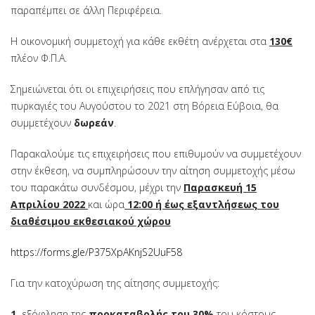
παραπέμπει σε άλλη Περιφέρεια.
Η οικονομική συμμετοχή για κάθε εκθέτη ανέρχεται στα
130
€
πλέον Φ.Π.Α.
Σημειώνεται ότι οι επιχειρήσεις που επλήγησαν από τις
πυρκαγιές του Αυγούστου το 2021 στη Βόρεια Εύβοια, θα
συμμετέχουν
δωρεάν
.
Παρακαλούμε τις επιχειρήσεις που επιθυμούν να συμμετέχουν
στην έκθεση, να συμπληρώσουν την αίτηση συμμετοχής μέσω
του παρακάτω συνδέσμου, μέχρι την
Παρασκευή 15
Απριλίου 2022
και ώρα
12:00 ή έως εξαντλήσεως του
διαθέσιμου εκθεσιακού χώρου
https://forms.gle/P375XpAKnjS2UuF58
Για την κατοχύρωση της αίτησης συμμετοχής:
1
.
εξόφληση της
προκαταβολής του 30%
του κόστους