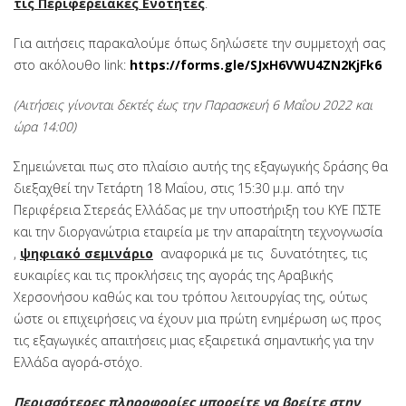
τις Περιφερειακές Ενότητες
.
Για αιτήσεις παρακαλούμε όπως δηλώσετε την συμμετοχή σας
στο ακόλουθο link:
https://forms.gle/SJxH6VWU4ZN2KjFk6
(Αιτήσεις γίνονται δεκτές έως την Παρασκευή 6 Μαΐου 2022 και
ώρα 14:00)
Σημειώνεται πως στο πλαίσιο αυτής της εξαγωγικής δράσης θα
διεξαχθεί την Τετάρτη 18 Μαΐου, στις 15:30 μ.μ. από την
Περιφέρεια Στερεάς Ελλάδας με την υποστήριξη του ΚΥΕ ΠΣΤΕ
και την διοργανώτρια εταιρεία με την απαραίτητη τεχνογνωσία
,
ψηφιακό σεμινάριο
αναφορικά με τις δυνατότητες, τις
ευκαιρίες και τις προκλήσεις της αγοράς της Αραβικής
Χερσονήσου καθώς και του τρόπου λειτουργίας της, ούτως
ώστε οι επιχειρήσεις να έχουν μια πρώτη ενημέρωση ως προς
τις εξαγωγικές απαιτήσεις μιας εξαιρετικά σημαντικής για την
Ελλάδα αγορά-στόχο.
Περισσότερες πληροφορίες μπορείτε να βρείτε στην