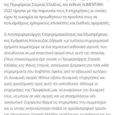
της Περιφέρειας Στερεάς Ελλάδας, την έκθεση ALIMENTARIA
2022 τίμησαν με την παρουσία τους 4 επιχειρήσεις οι οποίες
είχαν τη ευκαιρία να προωθήσουν τα προϊόντα τους σε
πολυάριθμους εμπορικούς επισκέπτες και διεθνείς αγοραστές.
Ο Αντιπεριφερειάρχης Επιχειρηματικότητας και Εξωστρέφειας
κος Ευάγγελος Κούκουζας δήλωσε «
με ευέλικτα επιχειρηματικά
σχήματα συμμετείχαμε σε ένα σημαντικό εκθεσιακό γεγονός που
απευθύνεται σε μια απαιτητική αγορά όπως αυτή της Ισπανίας.
Όπως επανειλημμένα έχει τονίσει ο Περιφερειάρχης Στερεάς
Ελλάδας κος Φάνης Σπανός, στεκόμαστε έμπρακτα στο πλάι κάθε
επιχειρηματία που διαβλέπει όφελος από το εξαγωγικό εμπόριο.
Οι δυναμικές αγορές θέλουν εξίσου δυναμικές επιχειρήσεις και
εμείς εργαζόμαστε προς αυτή την κατεύθυνση. Θέλουμε οι
επιχειρήσεις της Περιφέρειάς μας να ενισχύσουν την δυναμική
τους, να μπουν σε νέες αγορές και να απασχολήσουν νέο
προσωπικό. Ευχαριστώ θερμά τις επιχειρήσεις που συμμετείχαν
και οι οποίες εκπροσώπησαν επάξια το αγροδιατροφικό προϊόν
της Περιφέρειας Στερεάς Ελλάδας κερδίζοντας το σεβασμό και την