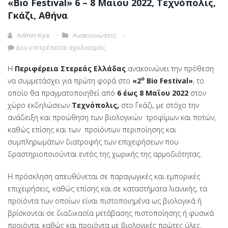
«Bio Festival» 6 – 8 Μαΐου 2022, Τεχνόπολις,
Γκάζι, Αθήνα
Admin-Kye
Ανακοινώσεις
Δεν επιτρέπεται σχολιασμός
Η
Περιφέρεια Στερεάς Ελλάδας
ανακοινώνει την πρόθεση
ο
να συμμετάσχει για πρώτη φορά στο
«2
Bio
Festival
»
, το
οποίο θα πραγματοποιηθεί από
6
έως
8
Μαΐου
2022
στον
χώρο εκδηλώσεων
Τεχνόπολ
ις
,
στο Γκάζι, με στόχο την
ανάδειξη και προώθηση των βιολογικών τροφίμων και ποτών,
καθώς επίσης και των προϊόντων περιποίησης και
συμπληρωμάτων διατροφής των επιχειρήσεων που
δραστηριοποιούνται εντός της χωρικής της αρμοδιότητας.
Η πρόσκληση απευθύνεται σε παραγωγικές και εμπορικές
επιχειρήσεις, καθώς επίσης και σε καταστήματα λιανικής, τα
προϊόντα των οποίων είναι πιστοποιημένα ως βιολογικά ή
βρίσκονται σε διαδικασία μετάβασης πιστοποίησης ή φυσικά
προϊόντα, καθώς και προϊόντα με βιολογικές πρώτες ύλες.